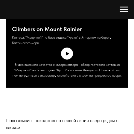
Climbers on Mount Rainier
Коттедж "Маврикий" на базе отдыха "Кусто" в Янтарном на берегу
Балтийского моря
Видео высокого качества с квадрокоптера - обзор гостевого коттеджа
"Маврикий" на базе отдыха "Кусто" в поселке Янтарном. Приезжайте к
нам погрузиться в атмосферу спокойствия с видом на прекрасное озеро.
Наш глэмпинг находится на первой линии озера рядом с
пляжем