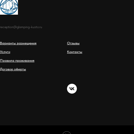
reception@glamping-kusto.ru
Варианты размещения
Отзывы
Услуги
Контакты
Правила проживания
Договор оферты